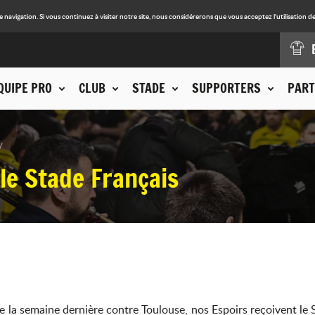
avigation. Si vous continuez à visiter notre site, nous considérerons que vous acceptez l'utilisation de
QUIPE PRO
CLUB
STADE
SUPPORTERS
PART
le Stade Français
le la semaine dernière contre Toulouse, nos Espoirs reçoivent le