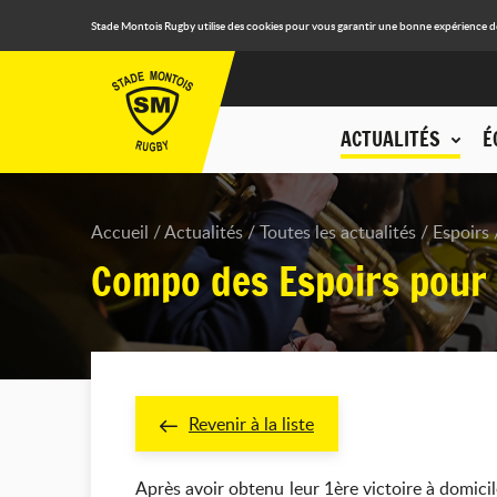
Stade Montois Rugby utilise des cookies pour vous garantir une bonne expérience de n
ACTUALITÉS
É
Accueil
Actualités
Toutes les actualités
Espoirs
Compo des Espoirs pour 
Revenir à la liste
Après avoir obtenu leur 1ère victoire à domici