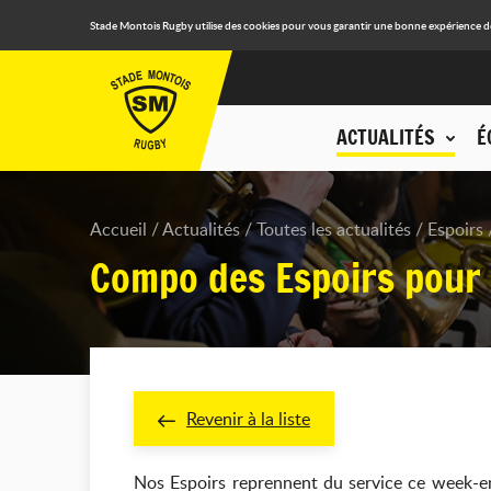
Stade Montois Rugby utilise des cookies pour vous garantir une bonne expérience de n
ACTUALITÉS
É
Accueil
Actualités
Toutes les actualités
Espoirs
Compo des Espoirs pour 
Revenir à la liste
Nos Espoirs reprennent du service ce week-en