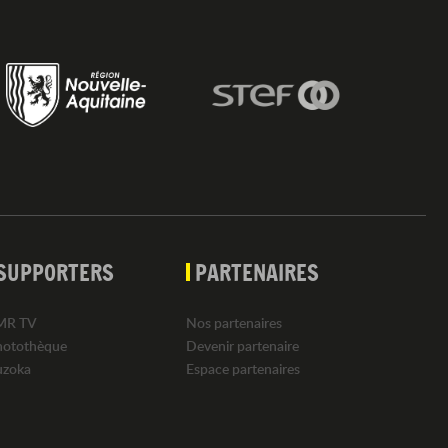
SUPPORTERS
PARTENAIRES
MR TV
Nos partenaires
hotothèque
Devenir partenaire
uzoka
Espace partenaires