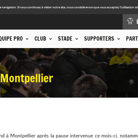
avigation. Si vous continuez à visiter notre site, nous considérerons que vous acceptez l'utilisation de
QUIPE PRO
CLUB
STADE
SUPPORTERS
PART
Montpellier
d à Montpellier après la pause intervenue ce mois-ci, notamm