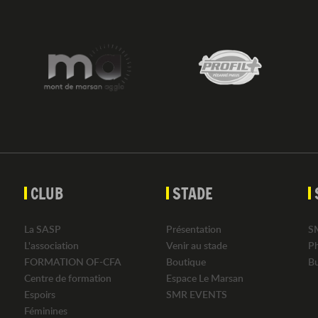
CLUB
STADE
La SASP
Présentation
S
L'association
Venir au stade
P
FORMATION OF-CFA
Boutique
B
Centre de formation
Espace Le Marsan
Espoirs
SMR EVENTS
Féminines