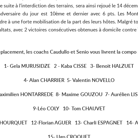
 suite à l'interdiction des terrains, sera ainsi rejoué le 14 dé
dversaire du jour est 10ème et dernier avec 6 pts. Les Mont
ndre à une forte mobilisation de la part des leurs hôtes. Malgré 
ltats, avec 2 victoires consécutives obtenues à domicile contre T
éplacement, les coachs Caudullo et Senio vous livrent la compo 
1- Gela MURUSIDZE 2 -
Kaba CISSE
3-
Benoit HALZUET
4- Alan CHARRIER 5
- Valentin NOVELLO
aximilien HONTARREDE
8- Maxime GOUZOU 7- Aurélien LI
9-Léo COLY 10- Tom CHAUVET
UHOURQUET 12-Florian AGUER 13-
Charli ESPAGNET
14-
A
15- Ugo CROQUET