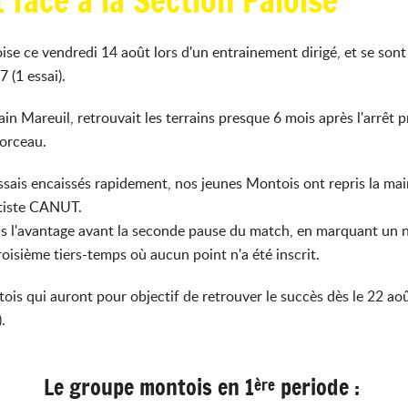
t face à la Section Paloise
ise ce vendredi 14 août lors d'un entrainement dirigé, et se sont
7 (1 essai).
n Mareuil, retrouvait les terrains presque 6 mois après l'arrêt p
morceau.
is encaissés rapidement, nos jeunes Montois ont repris la main s
ptiste CANUT.
pris l'avantage avant la seconde pause du match, en marquant un 
troisième tiers-temps où aucun point n'a été inscrit.
ois qui auront pour objectif de retrouver le succès dès le 22 a
).
Le groupe montois en 1
periode :
ère