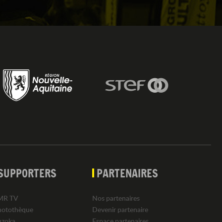
SUPPORTERS
PARTENAIRES
MR TV
Nos partenaires
hotothèque
Devenir partenaire
uzoka
Espace partenaires