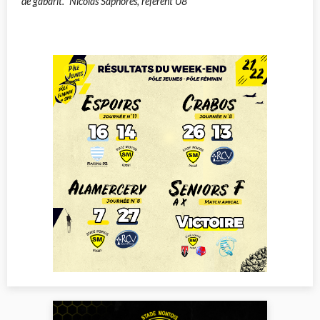
de gabarit." Nicolas Saphores, référent U8