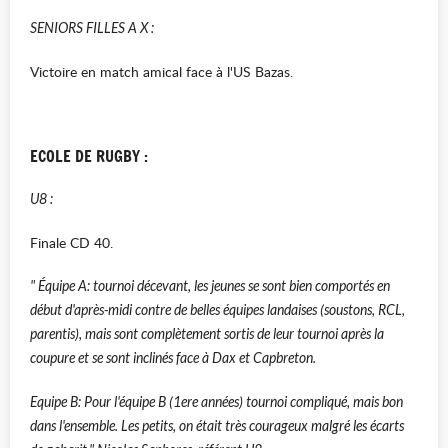
SENIORS FILLES A X :
Victoire en match amical face à l'US Bazas.
ECOLE DE RUGBY :
U8 :
Finale CD 40.
" Équipe
A:
tournoi décevant, les jeunes se sont bien comportés en
début d'après-midi contre de belles équipes landaises
(
soustons
, RCL,
parentis
)
, mais sont complètement sortis de leur tournoi après la
coupure et se sont inclinés face à Dax et
Capbreton
.
Equipe
B:
Pour
l'équipe B
(
1ere années
)
tournoi compliqué, mais bon
dans l'ensemble.
Les petits, on était très courageux malgré les écarts