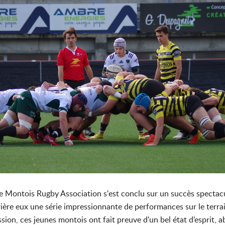
 Montois Rugby Association s'est conclu sur un succès spectacula
rrière eux une série impressionnante de performances sur le terrai
on, ces jeunes montois ont fait preuve d'un bel état d’esprit, ab