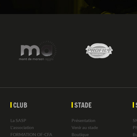
CLUB
STADE
La SASP
Présentation
S
L'association
Venir au stade
P
FORMATION OF-CFA
Boutique
B