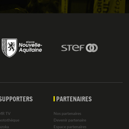
SUPPORTERS
PARTENAIRES
MR TV
Nos partenaires
hotothèque
Devenir partenaire
uzoka
Espace partenaires