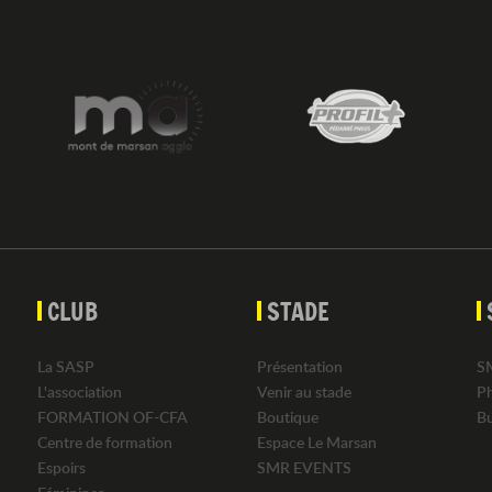
CLUB
STADE
La SASP
Présentation
S
L'association
Venir au stade
P
FORMATION OF-CFA
Boutique
B
Centre de formation
Espace Le Marsan
Espoirs
SMR EVENTS