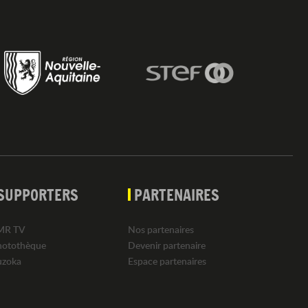
SUPPORTERS
PARTENAIRES
MR TV
Nos partenaires
hotothèque
Devenir partenaire
uzoka
Espace partenaires