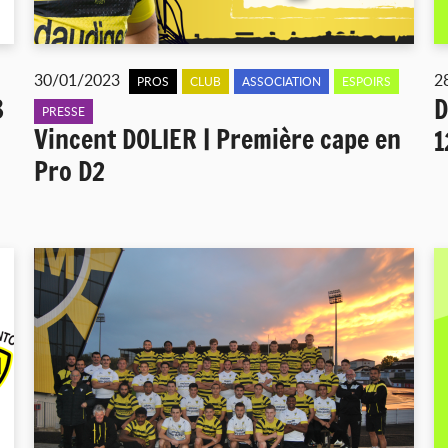
30/01/2023
2
PROS
CLUB
ASSOCIATION
ESPOIRS
8
D
PRESSE
Vincent DOLIER | Première cape en
1
Pro D2