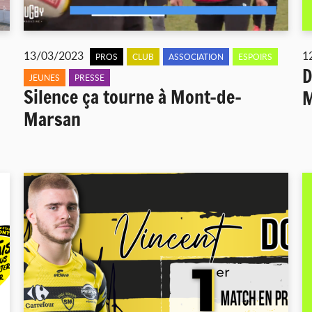
13/03/2023
1
PROS
CLUB
ASSOCIATION
ESPOIRS
D
JEUNES
PRESSE
Silence ça tourne à Mont-de-
M
Marsan