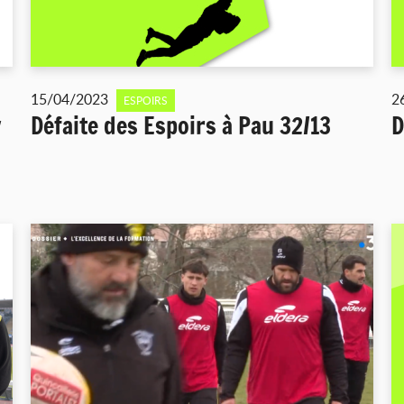
15/04/2023
2
ESPOIRS
y
Défaite des Espoirs à Pau 32/13
D