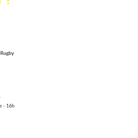
d :
 Rugby
y
e - 16h