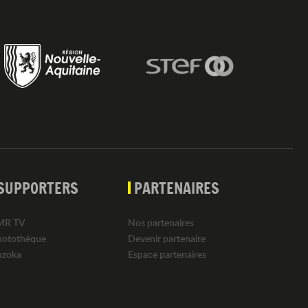
SUPPORTERS
PARTENAIRES
MR TV
Nos partenaires
hotothèque
Devenir partenaire
uzoka
Espace partenaires