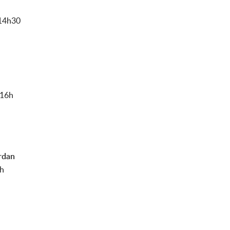
-14h30
 16h
rdan
5h