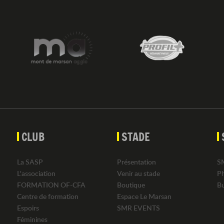
CLUB
STADE
La SASP
Présentation
S
L'association
Venir au stade
P
FORMATION OF-CFA
Boutique
B
Centre de formation
Espace Le Marsan
Espoirs
SMR EVENTS
Féminines