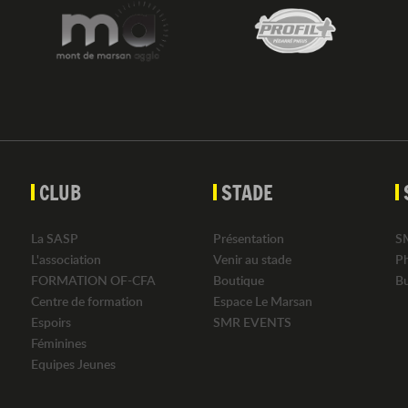
CLUB
STADE
La SASP
Présentation
S
L'association
Venir au stade
P
FORMATION OF-CFA
Boutique
B
Centre de formation
Espace Le Marsan
Espoirs
SMR EVENTS
Féminines
Equipes Jeunes