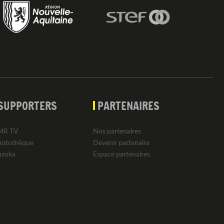
SUPPORTERS
PARTENAIRES
MR TV
Nos partenaires
hotothèque
Devenir partenaire
uzoka
Espace partenaires