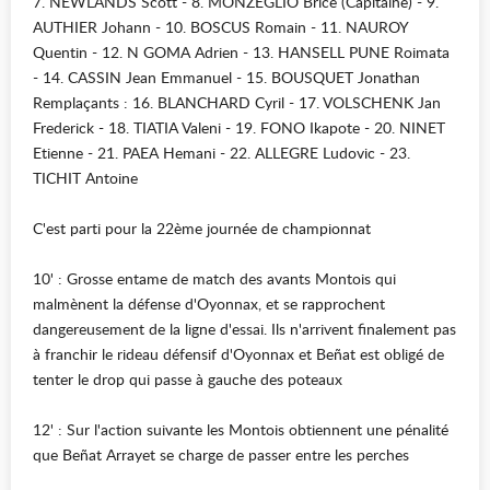
7. NEWLANDS Scott - 8. MONZEGLIO Brice (Capitaine) - 9.
AUTHIER Johann - 10. BOSCUS Romain - 11. NAUROY
Quentin - 12. N GOMA Adrien - 13. HANSELL PUNE Roimata
- 14. CASSIN Jean Emmanuel - 15. BOUSQUET Jonathan
Remplaçants : 16. BLANCHARD Cyril - 17. VOLSCHENK Jan
Frederick - 18. TIATIA Valeni - 19. FONO Ikapote - 20. NINET
Etienne - 21. PAEA Hemani - 22. ALLEGRE Ludovic - 23.
TICHIT Antoine
C'est parti pour la 22ème journée de championnat
10' : Grosse entame de match des avants Montois qui
malmènent la défense d'Oyonnax, et se rapprochent
dangereusement de la ligne d'essai. Ils n'arrivent finalement pas
à franchir le rideau défensif d'Oyonnax et Beñat est obligé de
tenter le drop qui passe à gauche des poteaux
12' : Sur l'action suivante les Montois obtiennent une pénalité
que Beñat Arrayet se charge de passer entre les perches