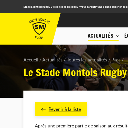
Stade Montois Rugby utilise des cookies pour vous garantir une bonne expérience de n
ACTUALITÉS
É
Accueil
Actualités
Toutes les actualités
Pros
Le Stade Montois Rugby
Revenir à la liste
Après une première partie de saison aux résul