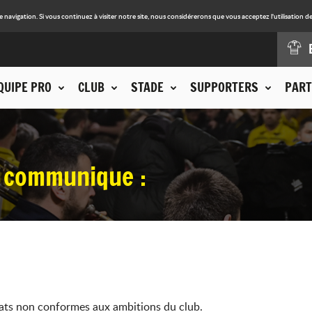
avigation. Si vous continuez à visiter notre site, nous considérerons que vous acceptez l'utilisation de
QUIPE PRO
CLUB
STADE
SUPPORTERS
PART
 communique :
tats non conformes aux ambitions du club.