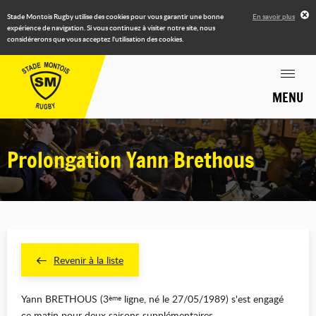
Stade Montois Rugby utilise des cookies pour vous garantir une bonne
En savoir plus
expérience de navigation. Si vous continuez à visiter notre site, nous
considérerons que vous acceptez l'utilisation des cookies.
MENU
Prolongation Yann Brethous
Revenir à la liste
Yann BRETHOUS (3
ligne, né le 27/05/1989) s'est engagé
ème
ce matin pour deux saisons supplémentaires.