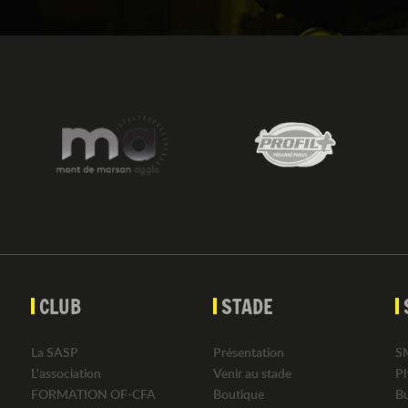
CLUB
STADE
La SASP
Présentation
S
L'association
Venir au stade
P
FORMATION OF-CFA
Boutique
B