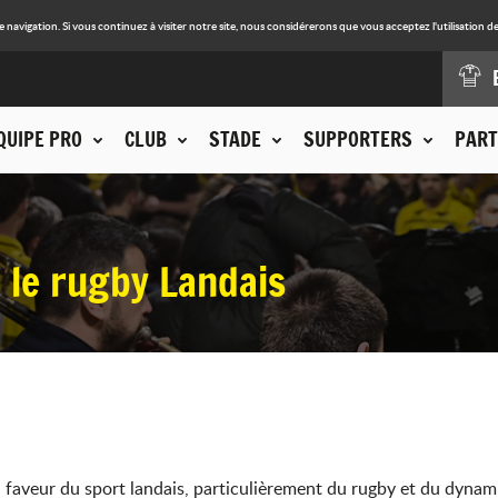
avigation. Si vous continuez à visiter notre site, nous considérerons que vous acceptez l'utilisation de
QUIPE PRO
CLUB
STADE
SUPPORTERS
PART
 le rugby Landais
faveur du sport landais, particulièrement du rugby et du dynam