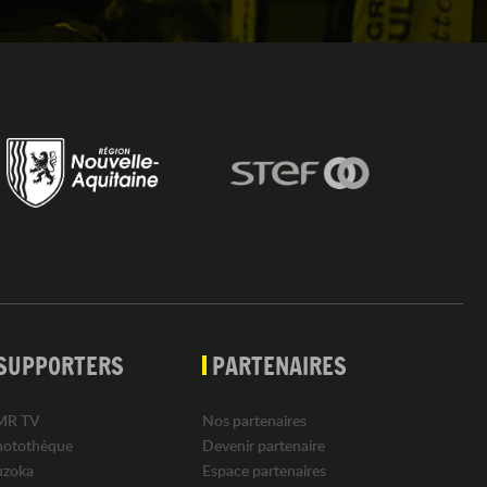
SUPPORTERS
PARTENAIRES
MR TV
Nos partenaires
hotothèque
Devenir partenaire
uzoka
Espace partenaires