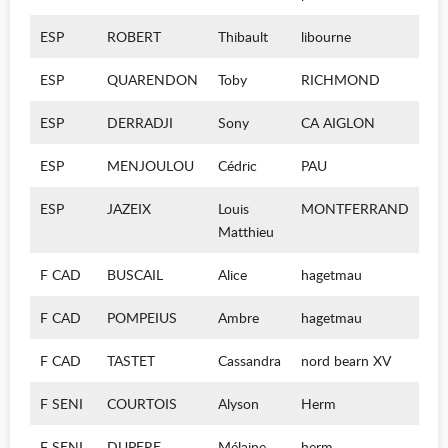
ESP
ROBERT
Thibault
libourne
ESP
QUARENDON
Toby
RICHMOND
ESP
DERRADJI
Sony
CA AIGLON
ESP
MENJOULOU
Cédric
PAU
ESP
JAZEIX
Louis
MONTFERRAND
Matthieu
F CAD
BUSCAIL
Alice
hagetmau
F CAD
POMPEIUS
Ambre
hagetmau
F CAD
TASTET
Cassandra
nord bearn XV
F SENI
COURTOIS
Alyson
Herm
F SENI
DUPERE
Mélaine
herm