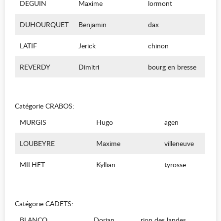
DEGUIN
Maxime
lormont
DUHOURQUET
Benjamin
dax
LATIF
Jerick
chinon
REVERDY
Dimitri
bourg en bresse
Catégorie CRABOS:
MURGIS
Hugo
agen
LOUBEYRE
Maxime
villeneuve
MILHET
Kyllian
tyrosse
Catégorie CADETS:
BLANCO
Dorian
rion des landes