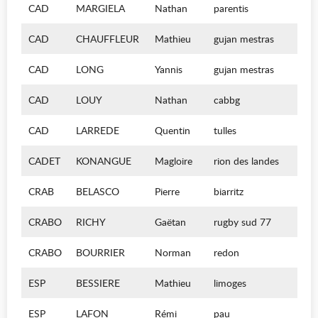
CAD
MARGIELA
Nathan
parentis
CAD
CHAUFFLEUR
Mathieu
gujan mestras
CAD
LONG
Yannis
gujan mestras
CAD
LOUY
Nathan
cabbg
CAD
LARREDE
Quentin
tulles
CADET
KONANGUE
Magloire
rion des landes
CRAB
BELASCO
Pierre
biarritz
CRABO
RICHY
Gaëtan
rugby sud 77
CRABO
BOURRIER
Norman
redon
ESP
BESSIERE
Mathieu
limoges
ESP
LAFON
Rémi
pau