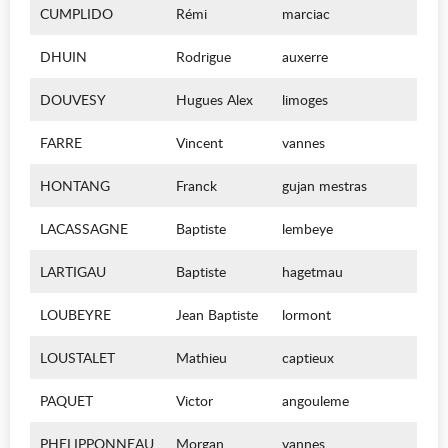
CUMPLIDO
Rémi
marciac
DHUIN
Rodrigue
auxerre
DOUVESY
Hugues Alex
limoges
FARRE
Vincent
vannes
HONTANG
Franck
gujan mestras
LACASSAGNE
Baptiste
lembeye
LARTIGAU
Baptiste
hagetmau
LOUBEYRE
Jean Baptiste
lormont
LOUSTALET
Mathieu
captieux
PAQUET
Victor
angouleme
PHELIPPONNEAU
Morgan
vannes