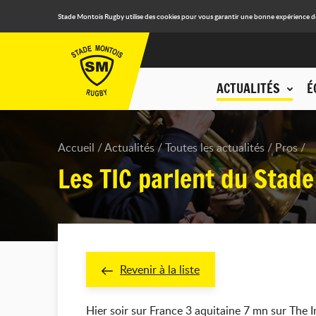
Stade Montois Rugby utilise des cookies pour vous garantir une bonne expérience de n
ACTUALITÉS
É
Accueil
Actualités
Toutes les actualités
Pros
Les TIC parlent du Stade
Revenir à la liste
Hier soir sur France 3 aquitaine 7 mn sur The 