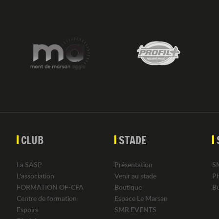
CLUB
STADE
La SASP
Présentation
S
L'association
Venir au stade
P
FORMATION OF-CFA
Boutique
B
Centre de formation
Espace Le Marsan
Espoirs
SMR EVENTS