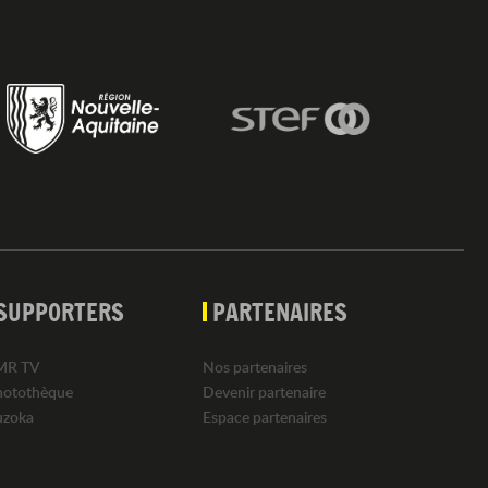
SUPPORTERS
PARTENAIRES
MR TV
Nos partenaires
hotothèque
Devenir partenaire
uzoka
Espace partenaires