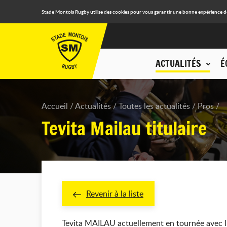
Stade Montois Rugby utilise des cookies pour vous garantir une bonne expérience de n
ACTUALITÉS
É
Accueil
Actualités
Toutes les actualités
Pros
Tevita Mailau titulaire
Revenir à la liste
Tevita MAILAU actuellement en tournée avec l'é