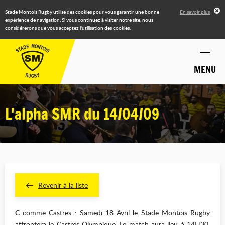
Stade Montois Rugby utilise des cookies pour vous garantir une bonne
En savoir plus
expérience de navigation. Si vous continuez à visiter notre site, nous
considérerons que vous acceptez l'utilisation des cookies.
MENU
L'alpha SMR du 14/04/09
Revenir à la liste
C
comme
Castres
: Samedi 18 Avril le Stade Montois Rugby
affrontera le Castres Olympique. Le match aura lieu à 14H30,