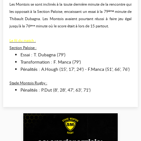
Les Montois se sont inclinés à la toute dernière minute de la rencontre qui
ème
les opposait à la Section Paloise, encaissant un essai à la 79
minute de
Thibault Dubagna. Les Montois avaient pourtant réussi à faire jeu égal
jusqu'à la 76
minute où le score était à lors de 15 partout.
ème
Le fil du match :
Section Paloise :
Essai : T. Dubagna (79')
Transformation : F. Manca (79')
Pénalités : A.Hough (15', 17', 24') - F.Manca (51', 66', 76')
Stade Montois Rugby :
Pénalités : P.Dut (8', 28', 47', 63', 71')