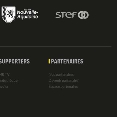
SUPPORTERS
PARTENAIRES
MR TV
Nos partenaires
hotothèque
Devenir partenaire
uzoka
Espace partenaires