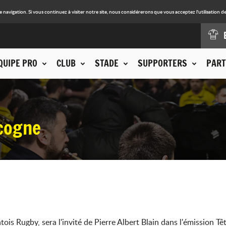
avigation. Si vous continuez à visiter notre site, nous considérerons que vous acceptez l'utilisation de
QUIPE PRO
CLUB
STADE
SUPPORTERS
PART
scogne
s Rugby, sera l'invité de Pierre Albert Blain dans l'émission Tê