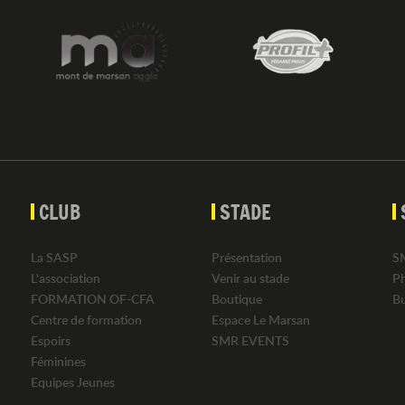
CLUB
STADE
La SASP
Présentation
S
L'association
Venir au stade
P
FORMATION OF-CFA
Boutique
B
Centre de formation
Espace Le Marsan
Espoirs
SMR EVENTS
Féminines
Equipes Jeunes