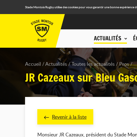
Stade Montois Rugby utilise des cookies pour vous garantir une bonne expérience de n
ACTUALITÉS
É
Accueil
Actualités
Toutes les actualités
Pros
JR Cazeaux sur Bleu Ga
Revenir à la liste
Monsieur JR Cazeaux, président du Stade Montoi