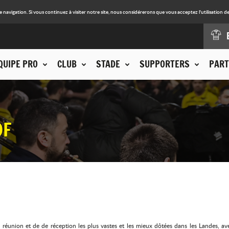
avigation. Si vous continuez à visiter notre site, nous considérerons que vous acceptez l'utilisation de
QUIPE PRO
CLUB
STADE
SUPPORTERS
PART
DF
réunion et de de réception les plus vastes et les mieux dôtées dans les Landes, av