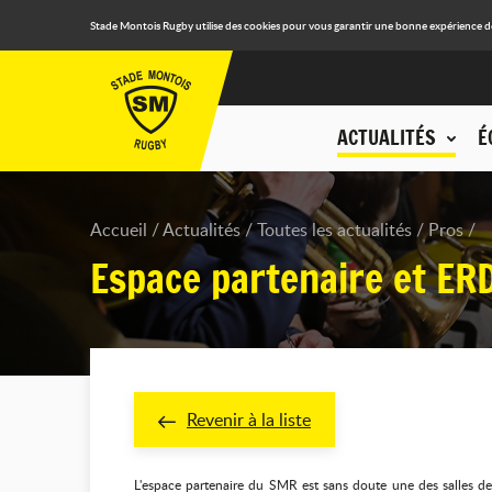
Stade Montois Rugby utilise des cookies pour vous garantir une bonne expérience de n
ACTUALITÉS
É
Accueil
Actualités
Toutes les actualités
Pros
Espace partenaire et ER
Revenir à la liste
L'espace partenaire du SMR est sans doute une des salles de 