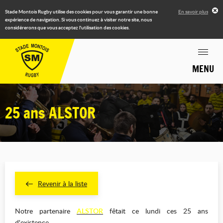
Stade Montois Rugby utilise des cookies pour vous garantir une bonne
En savoir plus
expérience de navigation. Si vous continuez à visiter notre site, nous
considérerons que vous acceptez l'utilisation des cookies.
MENU
25 ans ALSTOR
Revenir à la liste
Notre partenaire
ALSTOR
fêtait ce lundi ces 25 ans
d'existence.