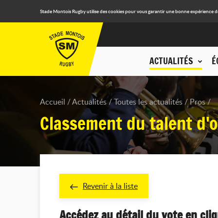
Stade Montois Rugby utilise des cookies pour vous garantir une bonne expérience de n
ACTUALITÉS
É
Accueil
Actualités
Toutes les actualités
Pros
Classement du talent d'
Revenir à la liste
Accédez au détail du vote en cli