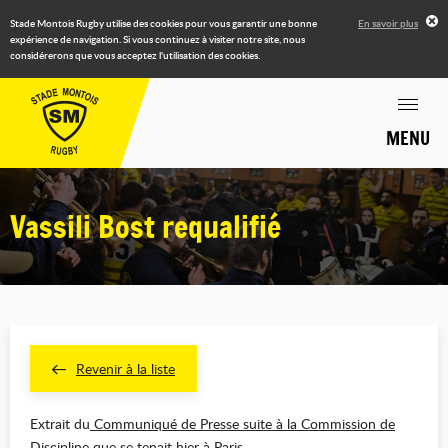
Stade Montois Rugby utilise des cookies pour vous garantir une bonne
En savoir plus
expérience de navigation. Si vous continuez à visiter notre site, nous
considérerons que vous acceptez l'utilisation des cookies.
MENU
Vassili Bost requalifié
Revenir à la liste
Extrait du
Communiqué de Presse suite à la Commission de
Discipline
que se tenait hier à Paris