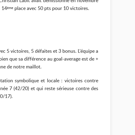
 Christian Labit avait démissionné en novembre
a 14
place avec 50 pts pour 10 victoires.
ème
 5 victoires, 5 défaites et 3 bonus. L'équipe a
ien que sa différence au goal-average est de +
ne de notre maillot.
ation symbolique et locale : victoires contre
née 7 (42/20) et qui reste sérieuse contre des
0/17).