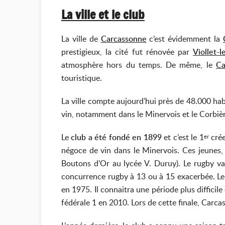
La ville et le club
La ville de
Carcassonne
c’est évidemment la
prestigieux, la cité fut rénovée par
Viollet-
atmosphère hors du temps. De même, le
Ca
touristique.
La ville compte aujourd’hui près de 48.000 hab
vin, notamment dans le Minervois et le Corbiè
Le
club a été fondé en 1899
et c’est le 1
crée
er
négoce de vin dans le Minervois. Ces jeunes
Boutons d’Or au lycée V. Duruy). Le rugby va
concurrence rugby à 13 ou à 15 exacerbée. Le 
en 1975. Il connaitra une période plus difficil
fédérale 1 en 2010. Lors de cette finale, Carca