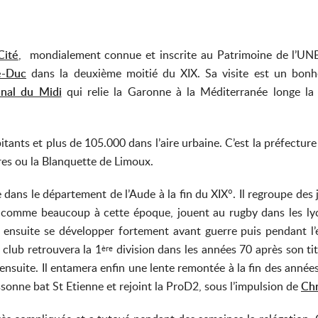
Cité
, mondialement connue et inscrite au Patrimoine de l’UN
le-Duc
dans la deuxième moitié du XIX. Sa visite est un bon
nal du Midi
qui relie la Garonne à la Méditerranée longe la v
itants et plus de 105.000 dans l’aire urbaine. C’est la préfectu
res ou la Blanquette de Limoux.
 dans le département de l’Aude à la fin du XIX°. Il regroupe des 
, comme beaucoup à cette époque, jouent au rugby dans les ly
 ensuite se développer fortement avant guerre puis pendant l
club retrouvera la 1
division dans les années 70 après son t
ère
e ensuite. Il entamera enfin une lente remontée à la fin des anné
ssonne bat St Etienne et rejoint la ProD2, sous l’impulsion de
Chr