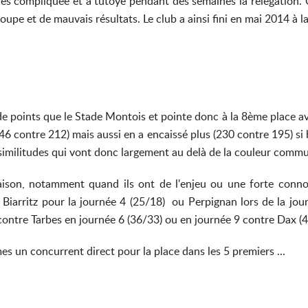
très compliquée et a tutoyé pendant des semaines la relégation.
pe et de mauvais résultats. Le club a ainsi fini en mai 2014 à l
e points que le Stade Montois et pointe donc à la 8ème place avec
 contre 212) mais aussi en a encaissé plus (230 contre 195) si b
 similitudes qui vont donc largement au delà de la couleur commu
ison, notamment quand ils ont de l'enjeu ou une forte connot
 Biarritz pour la journée 4 (25/18) ou Perpignan lors de la jour
contre Tarbes en journée 6 (36/33) ou en journée 9 contre Dax (4
 un concurrent direct pour la place dans les 5 premiers ...