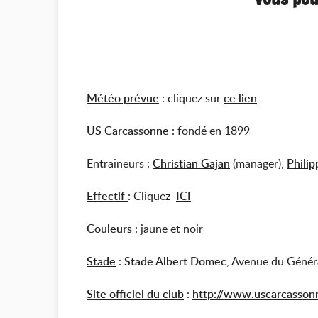
Météo prévue
: cliquez sur
ce lien
US Carcassonne
: fondé en 1899
Entraineurs :
Christian Gajan
(manager),
Phili
Effectif
: Cliquez
ICI
Couleurs
: jaune et noir
Stade
:
Stade Albert Domec
, Avenue du Généra
Site officiel du club
:
http://www.uscarcassonn