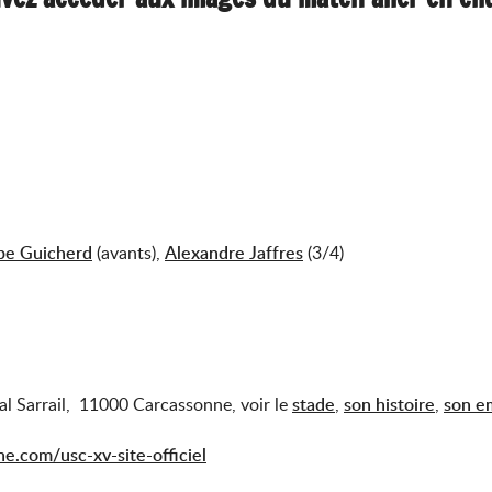
ppe Guicherd
(avants),
Alexandre Jaffres
(3/4)
l Sarrail, 11000 Carcassonne, voir le
stade
,
son histoire
,
son e
e.com/usc-xv-site-officiel