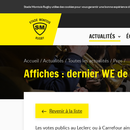
Stade Montois Rugby utilise des cookies pour vous garantir une bonne expérience de n
ACTUALITÉS
É
Accueil
Actualités
Toutes les actualités
Pros
Affiches : dernier WE de
Revenir à la liste
Les votes publics au Leclerc ou à Carrefour ains