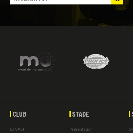
CLUB
STADE
La SASP
Présentation
S