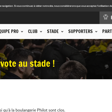
avigation. Si vous continuez à visiter notre site, nous considérerons que vous acceptez l'utilisation de
QUIPE PRO
CLUB
STADE
SUPPORTERS
PART
 vote au stade !
i qu'à la boulangerie Philot sont clos.