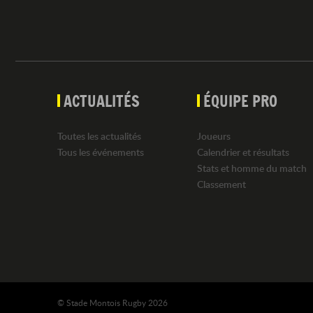
ACTUALITÉS
ÉQUIPE PRO
Toutes les actualités
Joueurs
Tous les événements
Calendrier et résultats
Stats et homme du match
Classement
© Stade Montois Rugby 2026