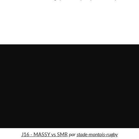
J16 - MASSY vs SMR
par
stade-montois-rugby