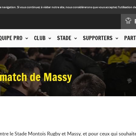
avigation. Si vous continuez à visiter notre site, nous considérerons que vous acceptez l'utilisation de
QUIPE PRO
CLUB
STADE
SUPPORTERS
PART
 match de Massy
entre le Stade Montois Rugby et Massy, et pour ceux qui souhai