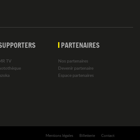
SUPPORTERS
PARTENAIRES
MR TV
Nos partenaires
hotothèque
Devenir partenaire
uzoka
Espace partenaires
Mentions légales
Billetterie
Contact