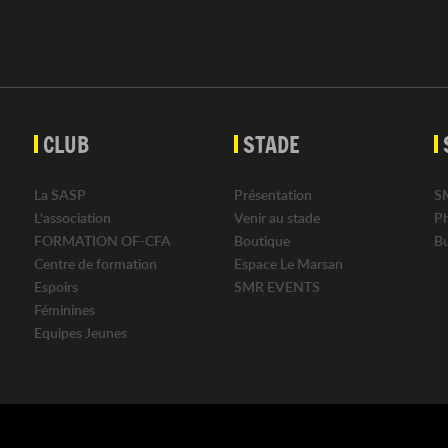
CLUB
STADE
La SASP
Présentation
S
L'association
Venir au stade
P
FORMATION OF-CFA
Boutique
B
Centre de formation
Espace Le Marsan
Espoirs
SMR EVENTS
Féminines
Equipes Jeunes