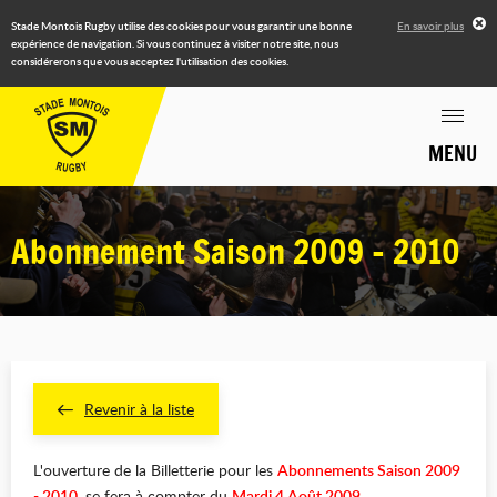
Stade Montois Rugby utilise des cookies pour vous garantir une bonne
En savoir plus
expérience de navigation. Si vous continuez à visiter notre site, nous
considérerons que vous acceptez l'utilisation des cookies.
MENU
Abonnement Saison 2009 - 2010
Revenir à la liste
L'ouverture de la Billetterie pour les
Abonnements Saison 2009
- 2010
, se fera à compter du
Mardi 4 Août 2009
.