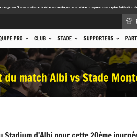
avigation. Si vous continuez à visiter notre site, nous considérerons que vous acceptez l'utilisation de
QUIPE PRO
CLUB
STADE
SUPPORTERS
PART
t du match Albi vs Stade Mont
u Stadium d'Albi pour cette 20ème journé