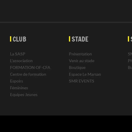
CLUB
STADE
La SASP
Présentation
S
L'association
Venir au stade
P
FORMATION OF-CFA
Boutique
B
Centre de formation
Espace Le Marsan
Espoirs
SMR EVENTS
Féminines
Equipes Jeunes