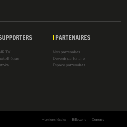
SUPPORTERS
PARTENAIRES
MR TV
Nos partenaires
hotothèque
Devenir partenaire
uzoka
Espace partenaires
Mentions légales
Billetterie
Contact