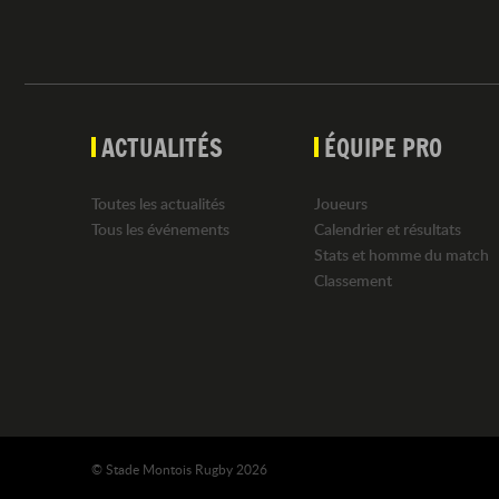
ACTUALITÉS
ÉQUIPE PRO
Toutes les actualités
Joueurs
Tous les événements
Calendrier et résultats
Stats et homme du match
Classement
© Stade Montois Rugby 2026