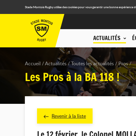
Stade Montois Rugby utilise des cookies pour vous garantir une bonne expérience de n
ACTUALITÉS
É
Accueil
Actualités
Toutes les actualités
Pros
Les Pros à la BA 118 !
Revenir à la liste
Le 12 février, le Colonel MOL