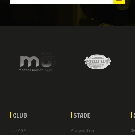
CLUB
STADE
La SASP
Présentation
S