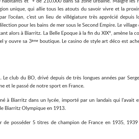
habitants et + de 210.000 dans sa zone urbaine. Malgré les riv
égion unique, qui allie tous les atouts du savoir vivre et la 
r l’océan, c’est un lieu de villégiature très apprécié depuis lo
lection pour les bains de mer sous le Second Empire. Le village de
ant alors à Biarritz. La Belle Epoque à la fin du XIX°, amène la co
el y ouvre sa 3
boutique. Le casino de style art déco est ache
ème
Le club du BO, drivé depuis de très longues années par Serge B
ne et le passé de notre sport en France.
 à Biarritz dans un lycée, importé par un landais qui l’avait
le Biarritz Olympique en 1913.
guer de posséder 5 titres de champion de France en 1935, 1939