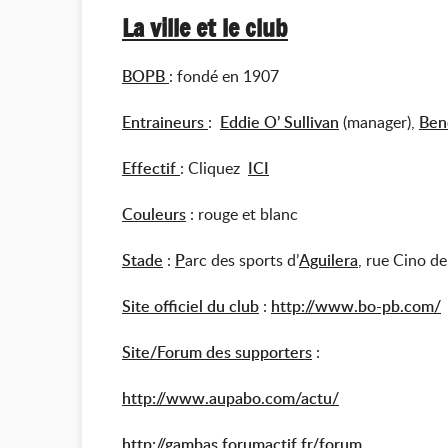
La ville et le club
BOPB
: fondé en 1907
Entraineurs
:
Eddie O’ Sullivan
(manager),
Ben
Effectif
: Cliquez
ICI
Couleurs
: rouge et blanc
Stade
:
P
arc des sports d’
Aguilera
, rue Cino de
Site officiel du club
:
http://www.bo-pb.com/
Site/Forum des supporters
:
http://www.aupabo.com/actu/
http://gambas.forumactif.fr/forum