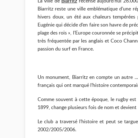
La ville de
Biarritz
recense aujourd’hui 26.000 
Biarritz reste une ville emblématique d’une r
hivers doux, un été aux chaleurs tempérées pa
Eugénie qui décide d’en faire son havre de prédi
plage des rois », l’Europe couronnée se précipit
très fréquentée par les anglais et Coco Chann
passion du surf en France.
Un monument, Biarritz en compte un autre …. 
français qui ont marqué l’histoire contemporai
Comme souvent à cette époque, le rugby est né
1899, change plusieurs fois de nom et devient 
Le club a traversé l’histoire et peut se tar
2002/2005/2006.