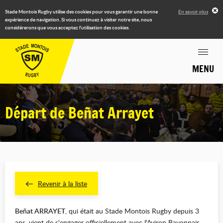
Stade Montois Rugby utilise des cookies pour vous garantir une bonne
En savoir plus
expérience de navigation. Si vous continuez à visiter notre site, nous
considérerons que vous acceptez l'utilisation des cookies.
MENU
Départ de Beñat Arrayet
Revenir à la liste
Beñat ARRAYET
, qui était au Stade Montois Rugby depuis 3
ans, vient de s'engager officiellement avec l'Aviron Bayonnais,