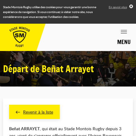
Stade Montois Rugby utilise des cookies pour vous garantir une bonne
En savoir plus
expérience de navigation. Si vous continuez à visiter notre site, nous
considérerons que vous acceptez l'utilisation des cookies.
MENU
Départ de Beñat Arrayet
Revenir à la liste
Beñat ARRAYET
, qui était au Stade Montois Rugby depuis 3
ans, vient de s'engager officiellement avec l'Aviron Bayonnais,