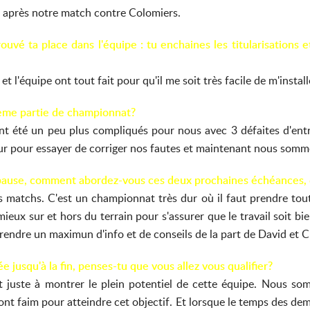
l après notre match contre Colomiers.
uvé ta place dans l'équipe : tu enchaines les titularisations
et l'équipe ont tout fait pour qu'il me soit très facile de m'insta
ème partie de championnat?
nt été un peu plus compliqués pour nous avec 3 défaites d'ent
ur pour essayer de corriger nos fautes et maintenant nous somme
 pause, comment abordez-vous ces deux prochaines échéances, 
atchs. C'est un championnat très dur où il faut prendre toutes
ieux sur et hors du terrain pour s'assurer que le travail soit b
prendre un maximun d'info et de conseils de la part de David et 
ée jusqu'à la fin, penses-tu que vous allez vous qualifier?
ut juste à montrer le plein potentiel de cette équipe. Nous
ont faim pour atteindre cet objectif. Et lorsque le temps des dem