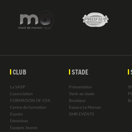
CLUB
STADE
La SASP
Présentation
S
L'association
Venir au stade
P
FORMATION OF-CFA
Boutique
B
Centre de formation
Espace Le Marsan
Espoirs
SMR EVENTS
Féminines
Equipes Jeunes