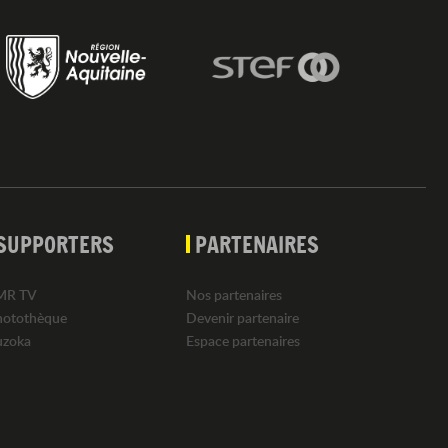
SUPPORTERS
PARTENAIRES
MR TV
Nos partenaires
hotothèque
Devenir partenaire
uzoka
Espace partenaires