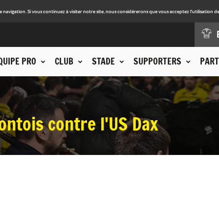
avigation. Si vous continuez à visiter notre site, nous considérerons que vous acceptez l'utilisation de
QUIPE PRO
CLUB
STADE
SUPPORTERS
PART
ntois contre l'US Dax