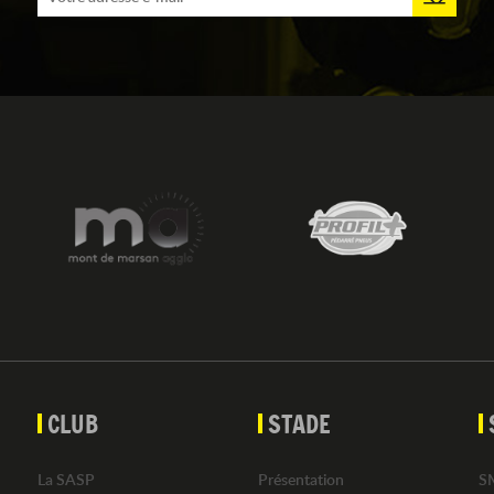
CLUB
STADE
La SASP
Présentation
S