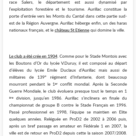
race Salers, le département est aussi dynamisé par
l’exploitation forestière et le tourisme. Aurillac constitue la
porte d’entrée vers les Monts du Cantal dans cette partie sud-
est de la Région Auvergne. Aurillac héberge enfin, un des haras
nationaux français, et le
château St Etienne
qui domine la ville.
Le club a été crée en 1904
. Comme pour le Stade Montois avec
les Boutons d’Or du lycée V.Duruy, il est composé au départ
d’élèves du lycée Emile Duclaux d’Aurillac mais aussi de
militaires de 139° régiment d’Infanterie, dont beaucoup
mourront pendant le 1
conflit mondial. Après la Seconde
er
Guerre Mondiale, le club évoluera presque tout le temps en 1
division, jusqu’en 1986. Aurillac s’inclinera en finale du
ère
championnat de groupe B contre le Stade Français en 1996.
Passé professionnel en 1998, l’équipe se maintien en Elite
quelques années. Reléguée en ProD2 de 2002 à 2006 puis,
après un bref passage en amateur en Fédérale 1 en 2007, la
ville est de retour en ProD2 depuis cette la saison 2007/2008.