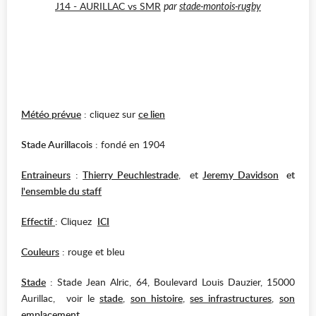
J14 - AURILLAC vs SMR
par
stade-montois-rugby
Météo prévue
: cliquez sur
ce lien
Stade Aurillacois
: fondé en 1904
Entraineurs
:
Thierry Peuchlestrade
, et
Jeremy Davidson
et
l'ensemble du staff
Effectif
: Cliquez
ICI
Couleurs
: rouge et bleu
Stade
: Stade Jean Alric, 64, Boulevard Louis Dauzier, 15000
Aurillac, voir le
stade
,
son histoire
,
ses infrastructures
,
son
emplacement
.