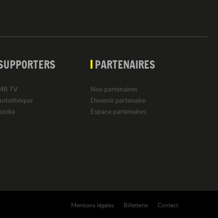
SUPPORTERS
PARTENAIRES
MR TV
Nos partenaires
hotothèque
Devenir partenaire
uzoka
Espace partenaires
Mentions légales
Billetterie
Contact