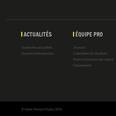
ACTUALITÉS
ÉQUIPE PRO
Toutes les actualités
Joueurs
Tous les événements
Calendrier et résultats
Stats et homme du match
Classement
© Stade Montois Rugby 2026