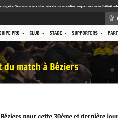
avigation. Si vous continuez à visiter notre site, nous considérerons que vous acceptez l'utilisation de
QUIPE PRO
CLUB
STADE
SUPPORTERS
PART
t du match à Béziers
 Béziers pour cette 30ème et dernière jou