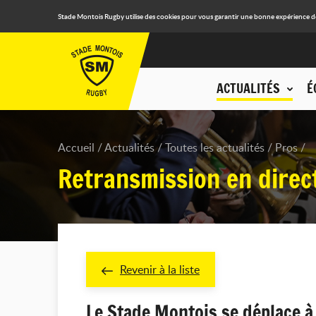
Stade Montois Rugby utilise des cookies pour vous garantir une bonne expérience de n
ACTUALITÉS
É
Accueil
Actualités
Toutes les actualités
Pros
Retransmission en direc
Revenir à la liste
Le Stade Montois se déplace à