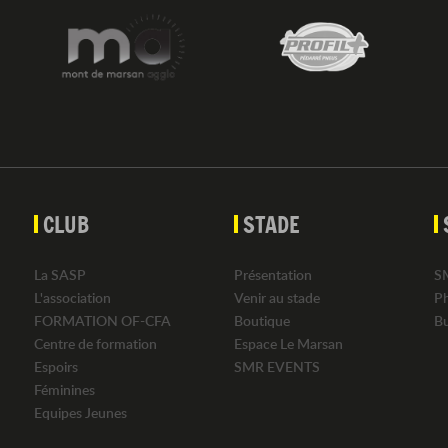
CLUB
STADE
La SASP
Présentation
S
L'association
Venir au stade
P
FORMATION OF-CFA
Boutique
B
Centre de formation
Espace Le Marsan
Espoirs
SMR EVENTS
Féminines
Equipes Jeunes