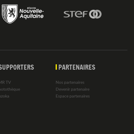
SUPPORTERS
PARTENAIRES
MR TV
Nos partenaires
hotothèque
Devenir partenaire
uzoka
Espace partenaires