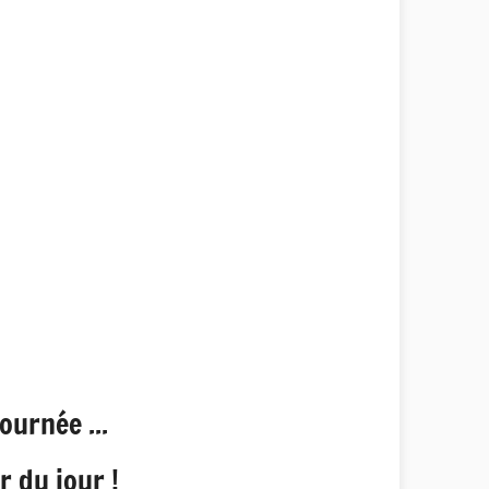
ournée ...
r du jour !