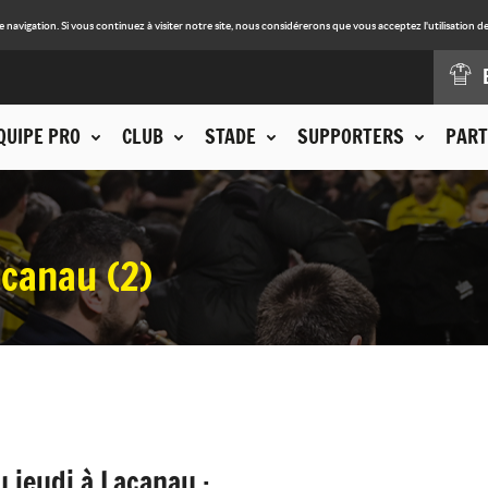
avigation. Si vous continuez à visiter notre site, nous considérerons que vous acceptez l'utilisation de
QUIPE PRO
CLUB
STADE
SUPPORTERS
PART
acanau (2)
u jeudi
à Lacanau :