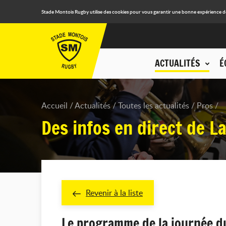
Stade Montois Rugby utilise des cookies pour vous garantir une bonne expérience de n
ACTUALITÉS
É
Accueil
Actualités
Toutes les actualités
Pros
Des infos en direct de L
Revenir à la liste
Le programme de la
journée d