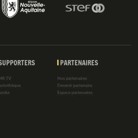
SUPPORTERS
PARTENAIRES
MR TV
Nos partenaires
hotothèque
Devenir partenaire
uzoka
Espace partenaires