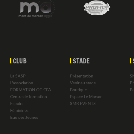
CLUB
STADE
La SASP
Présentation
S
L'association
Venir au stade
P
FORMATION OF-CFA
Boutique
B
Centre de formation
Espace Le Marsan
Espoirs
SMR EVENTS
Féminines
Equipes Jeunes