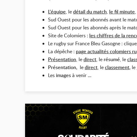
L'équipe
, le
détail du match
,
le fil minute
,
Sud Ouest pour les abonnés avant le mat
Sud Ouest pour les abonnés après le mat
Site de Colomiers :
les chiffres de la ren
Le rugby sur France Bleu Gasogne : cliqu
La dépêche :
page actualités colomiers r
Présentation
, le
direct
, le
résumé
, le
clas
Présentation,
le
direct
,
le
classement
,
le
Les
images
à venir
...