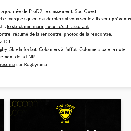
 la
journée de ProD2
,
le
classement
Sud Ouest
ch :
marquez qu'on est derniers si vous voulez
,
ils sont prévenus
ch :
le strict minimum
,
Lucu : c'est rassurant
,
contre
,
résumé de la rencontre
,
photos de la rencontre
,
ez
ICI
ugby
,
Skrela forfait
,
Colomiers à l'affut
,
Colomiers paie la note
,
sement
de la LNR.
résumé
sur Rugbyrama