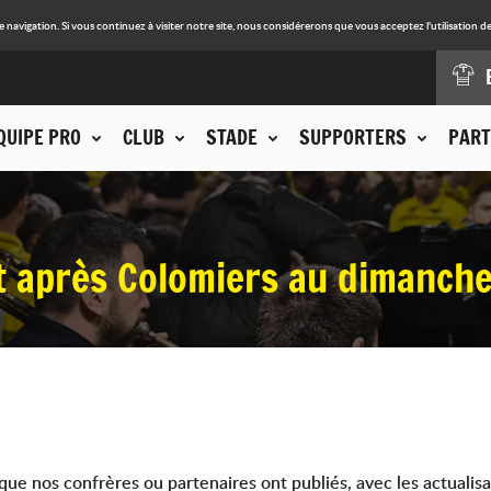
avigation. Si vous continuez à visiter notre site, nous considérerons que vous acceptez l'utilisation de
QUIPE PRO
CLUB
STADE
SUPPORTERS
PART
t après Colomiers au dimanche
que nos confrères ou partenaires ont publiés, avec les actualisa