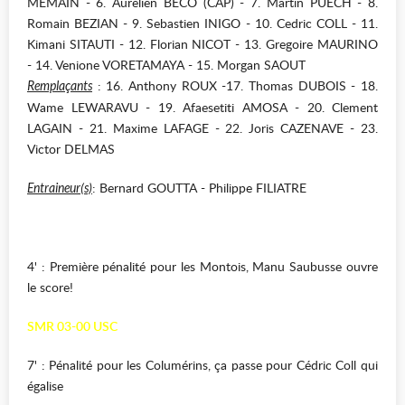
MEMAIN - 6. Aurelien BECO (CAP) - 7. Martin PUECH - 8.
Romain BEZIAN - 9. Sebastien INIGO - 10. Cedric COLL - 11.
Kimani SITAUTI - 12. Florian NICOT - 13. Gregoire MAURINO
- 14. Venione VORETAMAYA - 15. Morgan SAOUT
: 16. Anthony ROUX -17. Thomas DUBOIS - 18.
Remplaçants
Wame LEWARAVU - 19. Afaesetiti AMOSA - 20. Clement
LAGAIN - 21. Maxime LAFAGE - 22. Joris CAZENAVE - 23.
Victor DELMAS
: Bernard GOUTTA - Philippe FILIATRE
Entraineur(s)
4' : Première pénalité pour les Montois, Manu Saubusse ouvre
le score!
SMR 03-00 USC
7' : Pénalité pour les Columérins, ça passe pour Cédric Coll qui
égalise