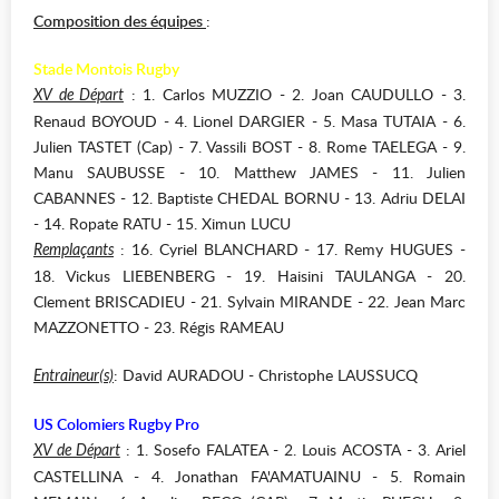
Composition des équipes
:
Stade Montois Rugby
: 1. Carlos MUZZIO - 2. Joan CAUDULLO - 3.
XV de Départ
Renaud BOYOUD - 4. Lionel DARGIER - 5. Masa TUTAIA - 6.
Julien TASTET (Cap) - 7. Vassili BOST - 8. Rome TAELEGA - 9.
Manu SAUBUSSE - 10. Matthew JAMES - 11. Julien
CABANNES - 12. Baptiste CHEDAL BORNU - 13. Adriu DELAI
- 14. Ropate RATU - 15. Ximun LUCU
: 16. Cyriel BLANCHARD - 17. Remy HUGUES -
Remplaçants
18. Vickus LIEBENBERG - 19. Haisini TAULANGA - 20.
Clement BRISCADIEU - 21. Sylvain MIRANDE - 22. Jean Marc
MAZZONETTO - 23. Régis RAMEAU
: David AURADOU - Christophe LAUSSUCQ
Entraineur(s)
US Colomiers Rugby Pro
: 1. Sosefo FALATEA - 2. Louis ACOSTA - 3. Ariel
XV de Départ
CASTELLINA - 4. Jonathan FA'AMATUAINU - 5. Romain