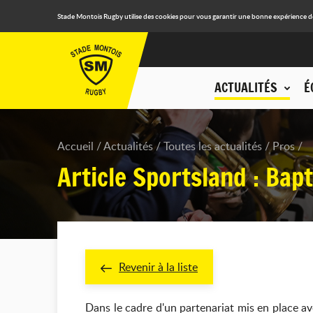
Stade Montois Rugby utilise des cookies pour vous garantir une bonne expérience de n
ACTUALITÉS
É
Accueil
Actualités
Toutes les actualités
Pros
Article Sportsland : Bap
Revenir à la liste
Dans le cadre d'un partenariat mis en place av