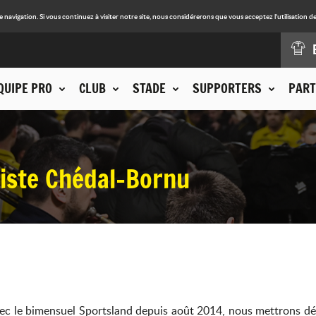
avigation. Si vous continuez à visiter notre site, nous considérerons que vous acceptez l'utilisation de
QUIPE PRO
CLUB
STADE
SUPPORTERS
PART
tiste Chédal-Bornu
ec le bimensuel Sportsland depuis août 2014, nous mettrons désor