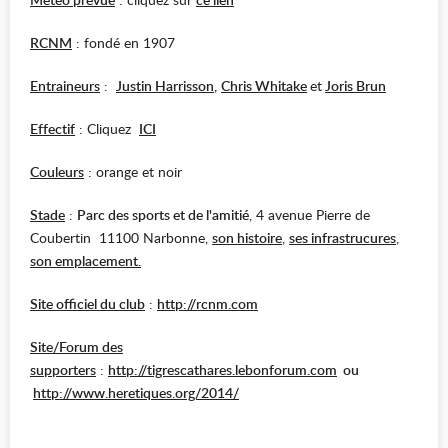
RCNM
: fondé en 1907
Entraineurs
:
Justin Harrisson
,
Chris Whitake
et
Joris Brun
Effectif
: Cliquez
ICI
Couleurs
: orange et noir
Stade
:
Parc des sports et de l'amitié
, 4 avenue Pierre de
Coubertin 11100 Narbonne,
son histoire
,
ses infrastrucures
,
son emplacement.
Site officiel du club
:
http://rcnm.com
Site/Forum des
supporters
:
http://tigrescathares.lebonforum.com
ou
http://www.heretiques.org/2014/