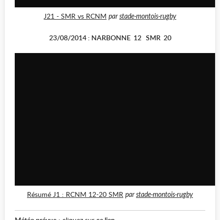
J21 - SMR vs RCNM
par
stade-montois-rugby
23/08/2014 : NARBONNE 12 SMR 20
Résumé J1 : RCNM 12-20 SMR
par
stade-montois-rugby
Météo prévue
: cliquez sur
ce lien