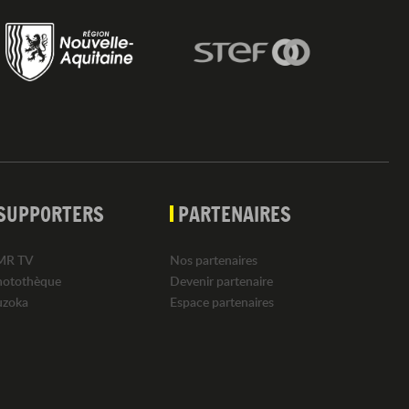
SUPPORTERS
PARTENAIRES
MR TV
Nos partenaires
hotothèque
Devenir partenaire
uzoka
Espace partenaires