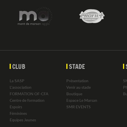
CLUB
STADE
La SASP
Présentation
S
L'association
Venir au stade
P
FORMATION OF-CFA
Boutique
B
Centre de formation
Espace Le Marsan
Espoirs
SMR EVENTS
Féminines
Equipes Jeunes