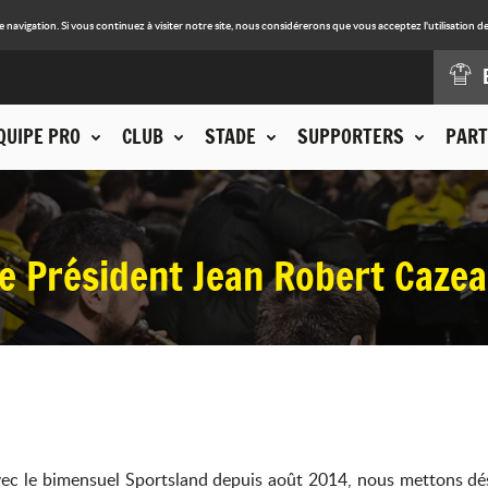
avigation. Si vous continuez à visiter notre site, nous considérerons que vous acceptez l'utilisation de
QUIPE PRO
CLUB
STADE
SUPPORTERS
PART
le Président Jean Robert Caze
ec le bimensuel Sportsland depuis août 2014, nous mettons désor