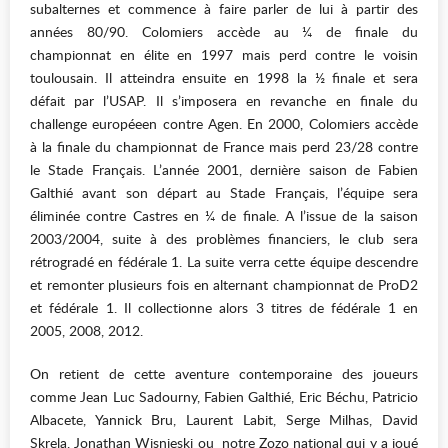
subalternes et commence à faire parler de lui à partir des
années 80/90. Colomiers accède au ¼ de finale du
championnat en élite en 1997 mais perd contre le voisin
toulousain. Il atteindra ensuite en 1998 la ½ finale et sera
défait par l’USAP. Il s’imposera en revanche en finale du
challenge européeen contre Agen. En 2000, Colomiers accède
à la finale du championnat de France mais perd 23/28 contre
le Stade Français. L’année 2001, dernière saison de Fabien
Galthié avant son départ au Stade Français, l’équipe sera
éliminée contre Castres en ¼ de finale. A l’issue de la saison
2003/2004, suite à des problèmes financiers, le club sera
rétrogradé en fédérale 1. La suite verra cette équipe descendre
et remonter plusieurs fois en alternant championnat de ProD2
et fédérale 1. Il collectionne alors 3 titres de fédérale 1 en
2005, 2008, 2012.
On retient de cette aventure contemporaine des joueurs
comme Jean Luc Sadourny, Fabien Galthié, Eric Béchu, Patricio
Albacete, Yannick Bru, Laurent Labit, Serge Milhas, David
Skrela, Jonathan Wisnieski ou notre Zozo national qui y a joué