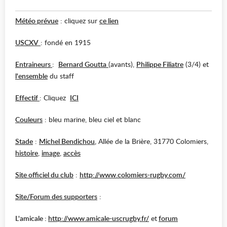
Météo prévue
: cliquez sur
ce lien
USCXV
: fondé en 1915
Entraineurs
:
Bernard Goutta
(avants),
Philippe Filiatre
(3/4) et
l'ensemble
du staff
Effectif
: Cliquez
ICI
Couleurs
: bleu marine, bleu ciel et blanc
Stade
:
Michel Bendichou
,
Allée de la Brière, 31770 Colomiers,
histoire
,
image
,
accès
Site officiel du club
:
http://www.colomiers-rugby.com/
Site/Forum des supporters
:
L'amicale :
http://www.amicale-uscrugby.fr/
et
forum