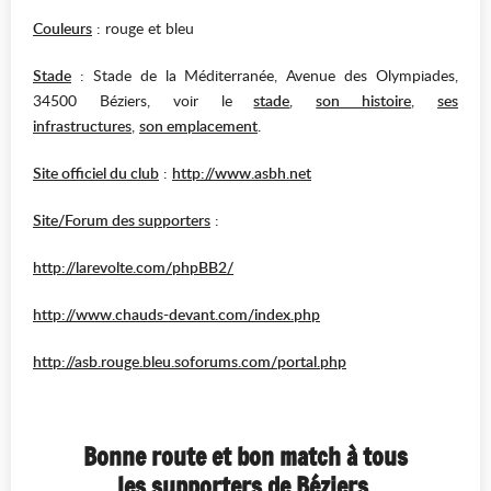
Couleurs
: rouge et bleu
Stade
: Stade de la Méditerranée, Avenue des Olympiades,
34500 Béziers, voir le
stade
,
son histoire
,
ses
infrastructures
,
son emplacement
.
Site officiel du club
:
http://www.asbh.net
Site/Forum des supporters
:
http://larevolte.com/phpBB2/
http://www.chauds-devant.com/index.php
http://asb.rouge.bleu.soforums.com/portal.php
Bonne route et bon match à tous
les supporters de Béziers