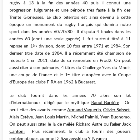
rugby à 13 à la fin des années 40 puis il connut une
progression fulgurante et une période très faste à la fin des
Trente Glorieuses. Le club biterrois est ainsi devenu à cette
époque un monument du rugby français qui domina notre
sport dans les années 60/70/80 : il disputa 4 finales dans les
années 60 (dont une seule gagnée). Il fut surtout titré à 11
reprise en 1
division, dont 10 fois entre 1971 et 1984. Son
ère
dernier titre date de 1984. Il a récemment été champion de
fédérale 1 en 2011, date de sa remontée en Prod2. On peut
aussi citer à son palmarès, 4 titres du Challenge Yves du Mnoir,
une coupe de France et le 1
titre européen avec la Coupe
er
d’Europe des clubs FIRA en 1962 à Bucarest.
Le club fournit dans les années 70 alors son lot
d’internationaux, dirigé par le mythique
Raoul Barrière
. On
peut citer des avants comme
Armand Vaquerin
,
Olivier Saisset
,
Alain Estève
,
J
ean Louis Martin
,
Michel Palmié,
Yvan Buonomo
.
On peut aussi citer le ½ de mêlée
Richard Astre
ou l’ailier
Jack
Cantoni
.
Plus récemment, le club a fourni des joueurs
emblématiques comme
D. Szarzewski
ou
Y. Nyanga
.