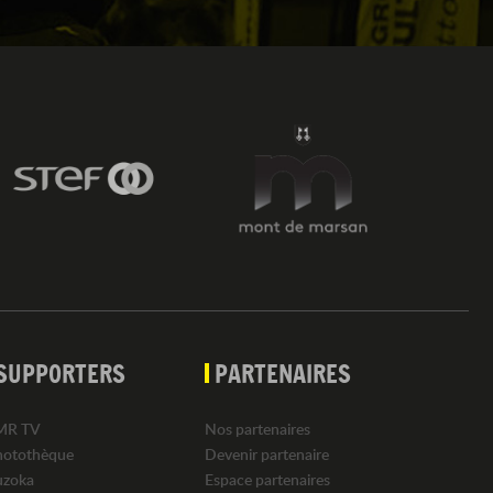
SUPPORTERS
PARTENAIRES
MR TV
Nos partenaires
hotothèque
Devenir partenaire
uzoka
Espace partenaires