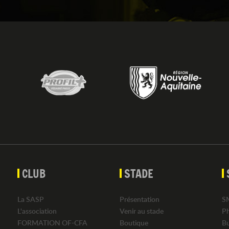
CLUB
STADE
La SASP
Présentation
S
L'association
Venir au stade
P
FORMATION OF-CFA
Boutique
B