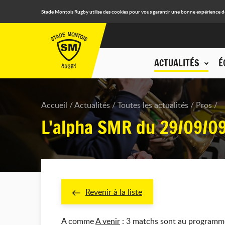
Stade Montois Rugby utilise des cookies pour vous garantir une bonne expérience de n
ACTUALITÉS
É
Accueil
Actualités
Toutes les actualités
Pros
L'alpha SMR du 29/09/0
Revenir à la liste
A
comme
A venir
: 3 matchs sont au programme