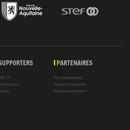
SUPPORTERS
PARTENAIRES
MR TV
Nos partenaires
hotothèque
Devenir partenaire
uzoka
Espace partenaires