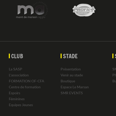
CLUB
STADE
La SASP
Présentation
S
L'association
Venir au stade
P
FORMATION OF-CFA
Boutique
B
Centre de formation
Espace Le Marsan
Espoirs
SMR EVENTS
Féminines
Equipes Jeunes